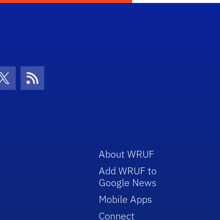
con
be Icon
Twitter Icon
RSS Icon
About WRUF
Add WRUF to
Google News
Mobile Apps
Connect