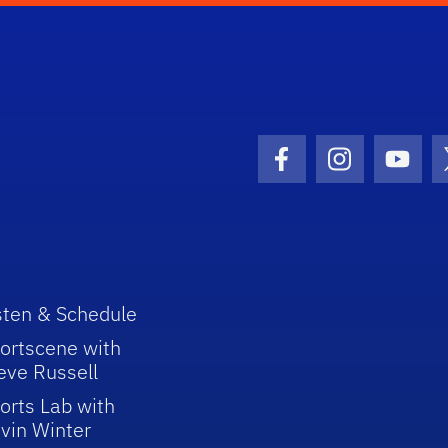
Facebook Icon
Instagram I
Youtu
sten & Schedule
ortscene with
eve Russell
orts Lab with
vin Winter