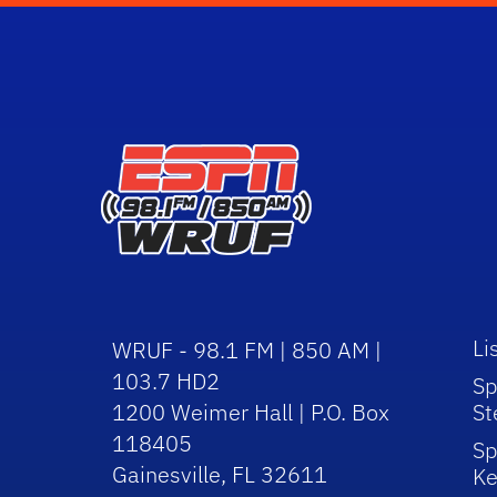
Li
WRUF - 98.1 FM | 850 AM |
103.7 HD2
Sp
1200 Weimer Hall | P.O. Box
St
118405
Sp
Gainesville, FL 32611
Ke